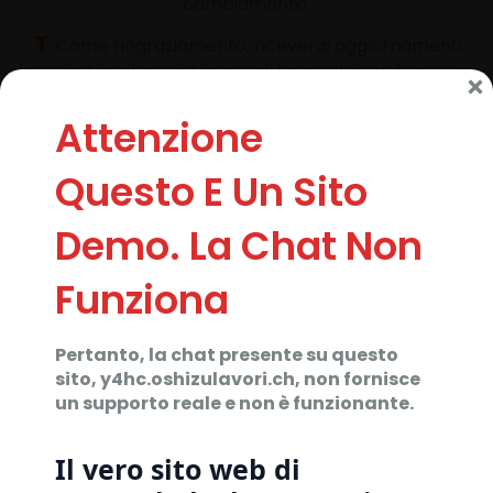
cambiamento.
Come ringraziamento, riceverai aggiornamenti
esclusivi sulle iniziative che il tuo sostegno ha reso
possibili.
Attenzione
Attenzione
AGISCI ORA!
Questo E Un Sito
Questo E Un Sito
Se sei in una situazione di
pericolo
o sospetti che
Demo. La Chat Non
Demo. La Chat Non
qualcun altro lo sia, le
risorse
che seguono possono
fornirti assistenza immediata.
Funziona
Funziona
Pertanto, la chat presente su questo
Pertanto, la chat presente su questo
sito, y4hc.oshizulavori.ch, non fornisce
sito, y4hc.oshizulavori.ch, non fornisce
un supporto reale e non è funzionante.
un supporto reale e non è funzionante.
Il vero sito web di
Il vero sito web di