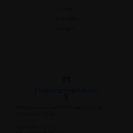
Shop
Magliette
Gadgets
info@young4helpchat.com
Fondatrice e Presidente associazione
Young4HelpChat
Milena Pacciorini