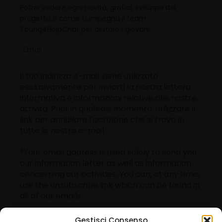
Potrai vedere ogni novità, grafici, sviluppo del
progetto e come si impegna il team
Young4HelpChat per aiutare i giovani.
Il tuo indirizzo e-mail viene utilizzato
esclusivamente per inviarti la nostra lettera
informativa e informazioni relative alle nostre
attività. Puoi, in qualsiasi momento, utilizzare il
link per annullare l'iscrizione che si trova in
tutte le nostre e-mail.
*Your email address is used solely to send you
our information letter as well as information
concerning our activities. You can, at any time,
use the unsubscribe link which can be found in
all of our emails.
Gestisci Consenso