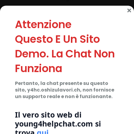
Attenzione
Attenzione
Associazione
Chi Siamo
Questo E Un Sito
Questo E Un Sito
Progetto
Demo. La Chat Non
Demo. La Chat Non
Testimonials
Statistiche
Funziona
Funziona
Diventa parte del team
Donazioni
Pertanto, la chat presente su questo
Pertanto, la chat presente su questo
sito, y4hc.oshizulavori.ch, non fornisce
sito, y4hc.oshizulavori.ch, non fornisce
Sostenitori
un supporto reale e non è funzionante.
un supporto reale e non è funzionante.
FAQ
Blog
Il vero sito web di
Il vero sito web di
young4helpchat.com si
young4helpchat.com si
Contatto
trova
trova
qui
qui